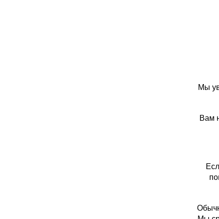
Мы ув
Вам н
Есл
по
Обычн
Мы ср