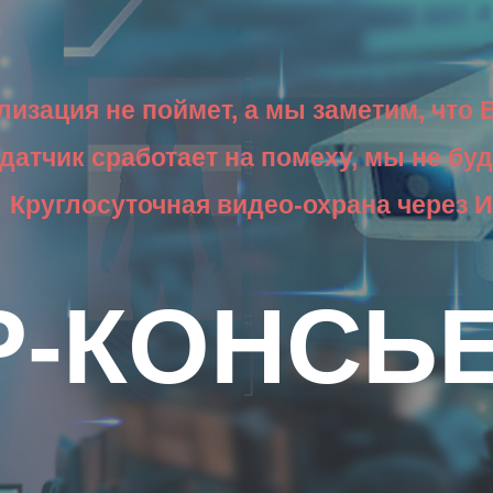
ip to main content
Skip to navigat
лизация не поймет, а мы заметим, что 
датчик сработает на помеху, мы не бу
​Круглосуточная видео-охрана через 
P-КОНСЬ