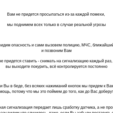
Вам не придется просыпаться из-за каждой помехи,
мы поднимем всех только в случае реальной угрозы
идим опасность и сами вызовем полицию, МЧС, ближайш
и позвоним Вам
е придется ставить - снимать на сигнализацию каждый раз,
вы выходите покурить, всё контролируется постоянно​
и Вы в беде, без всяких нажиманий кнопок мы придем к Ва
мощь, потому что мы это поймем до того, как до Вас доберу
ая сигнализация передает лишь сработку датчика, а не про
азу видим что случилось, даже, если Вы забыли поставить 