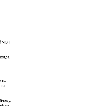
ий ЧОП
 когда
м на
тся
блему.
объект