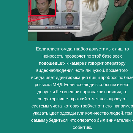
Если клиентом дан набор допустимых лиц, то
нейросеть проверяет по этой базе всех
подошедших к камере и говорит оператору
видеонаблюдения, есть ли чужой. Кроме того,
всегда идет идентификация лиц и проброс по баз
розыска МВД. Если все люди в событии имеют
допуск и без внешних признаков насилия, то
оператор пишет краткий отчет по запросу от
системы учета, которая требует от него, наприме
указать цвет одежды или количество людей, тем
самым убедиться, что оператор был внимателен 
событию.