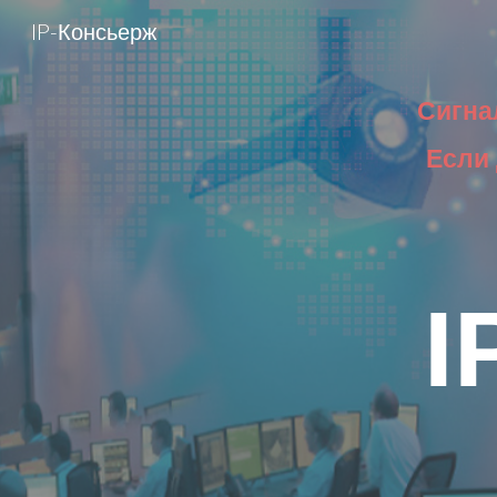
IP-Консьерж
Sk
Сигна
Если 
I