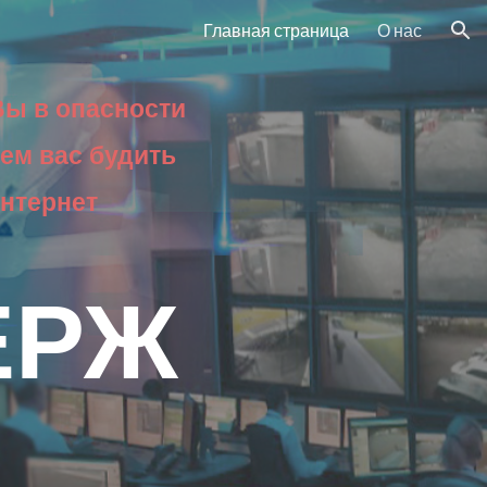
Главная страница
О нас
ion
Вы в опасности​
дем вас будить
Интернет
ЕРЖ