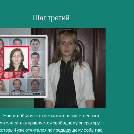
Шаг
третий
Новое событие с отметками от искусственного
интеллекта отправляется свободному оператору –
который уже отчитался по предыдущему событию.