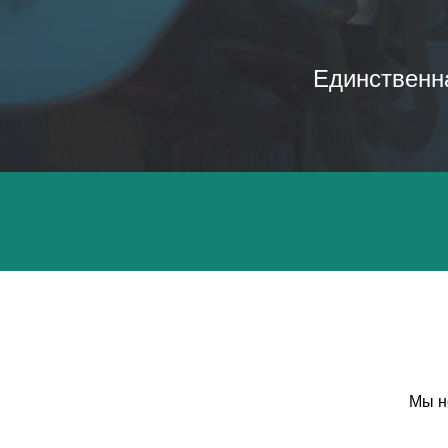
Единственна
Мы н