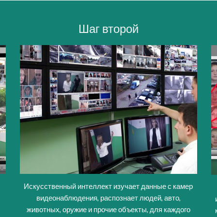
Шаг
второ
й
Искусственный интеллект изучает данные с камер
видеонаблюдения, распознает людей, авто,
животных, оружие и прочие объекты, для каждого